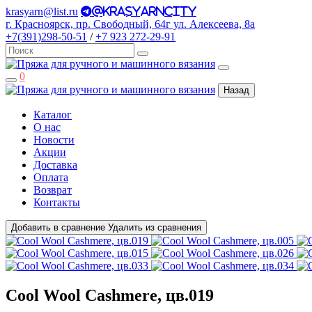
krasyarn@list.ru
@krasyarncity
г. Красноярск, пр. Свободный, 64г ул. Алексеева, 8а
+7(391)298-50-51
/
+7 923 272-29-91
0
Назад
Каталог
О нас
Новости
Акции
Доставка
Оплата
Возврат
Контакты
Добавить в сравнение
Удалить из сравнения
Cool Wool Cashmere, цв.019