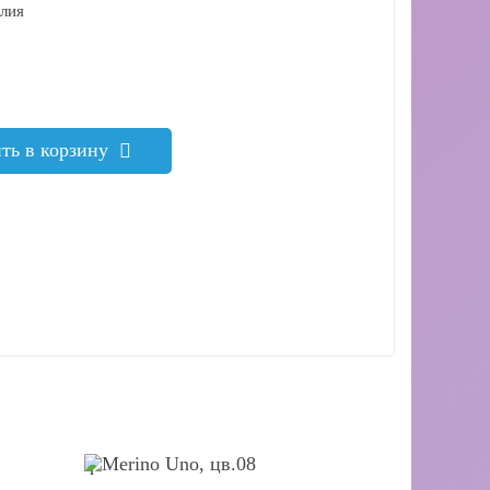
алия
ть в корзину
q