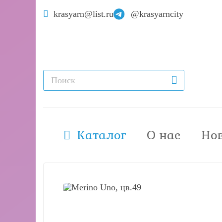
krasyarn@list.ru
@krasyarncity
Каталог
О нас
Но