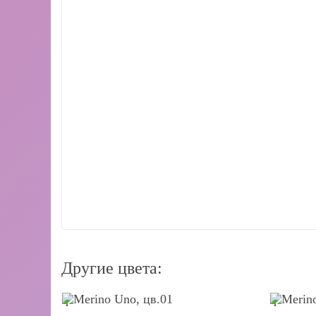
Другие цвета:
q
q