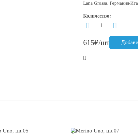
Lana Grossa, Германия/Ит
Количество:
615₽/шт
Добави
[]
q