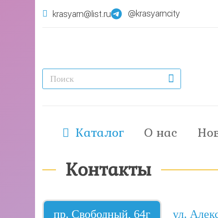
@krasyarncity
krasyarn@list.ru
Каталог
О нас
Но
Контакты
пр. Свободный, 64г
ул. Алек