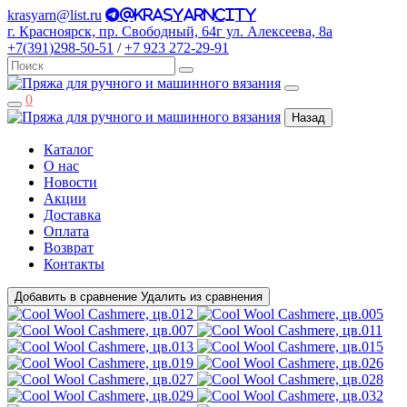
krasyarn@list.ru
@krasyarncity
г. Красноярск, пр. Свободный, 64г ул. Алексеева, 8а
+7(391)298-50-51
/
+7 923 272-29-91
0
Назад
Каталог
О нас
Новости
Акции
Доставка
Оплата
Возврат
Контакты
Добавить в сравнение
Удалить из сравнения