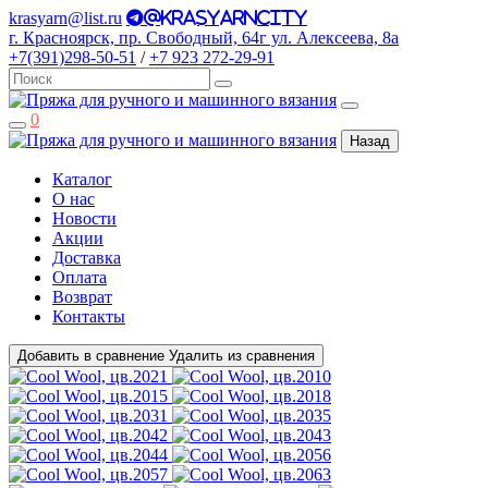
krasyarn@list.ru
@krasyarncity
г. Красноярск, пр. Свободный, 64г ул. Алексеева, 8а
+7(391)298-50-51
/
+7 923 272-29-91
0
Назад
Каталог
О нас
Новости
Акции
Доставка
Оплата
Возврат
Контакты
Добавить в сравнение
Удалить из сравнения