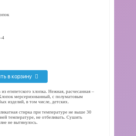
опок
-4
ть в корзину
 из египетского хлопка. Нежная, расчесанная –
Хлопок мерсеризованный, с полуматовым
ых изделий, в том числе, детских.
еликатная стирка при температуре не выше 30
дней температуре, не отбеливать. Сушить
лие не вытянулось.