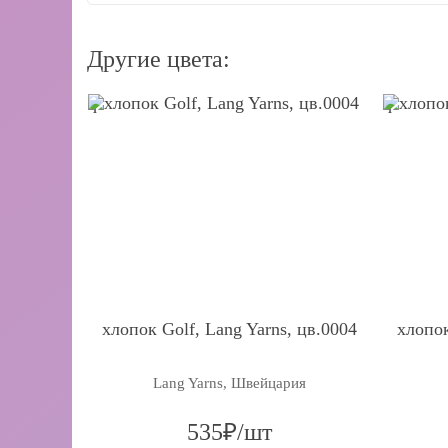
Другие цвета:
q
q
хлопок Golf, Lang Yarns, цв.0004
хлопок
Lang Yarns, Швейцария
535₽/шт