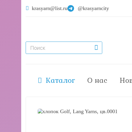
krasyarn@list.ru
@krasyarncity
Каталог
О нас
Но