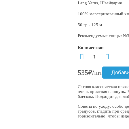
Lang Yarns, Швейцария
100% мерсеризованный хл
50 гр - 125 м
Рекомендуемые спицы: №3
Количество:
535₽/шт
Добави
Летняя классическая пряжа
очень приятная наощупь. 
блеском. Подходит для люб
Советы по уходу: особо д
градусов, гладить при сре
горизонтально, чтобы изде