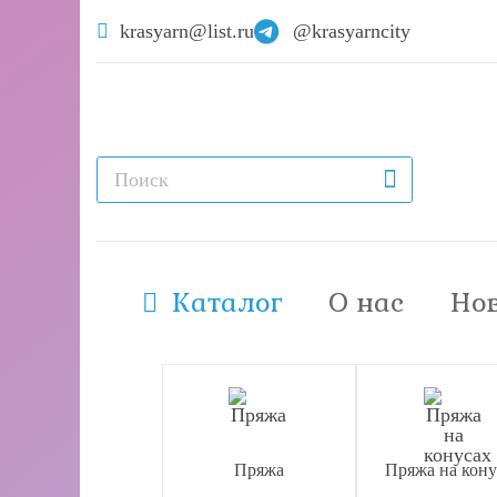
krasyarn@list.ru
@krasyarncity
Каталог
О нас
Но
Пряжа
Пряжа на кону