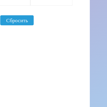
рналы от
hoppel
Сбросить
рналы от
ia
рналы от
na Grossa
рналы от
ngyarns