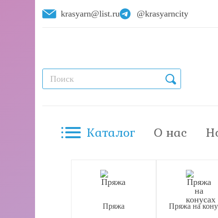
krasyarn@list.ru
@krasyarncity
Каталог
О нас
Н
Пряжа
Пряжа на кону