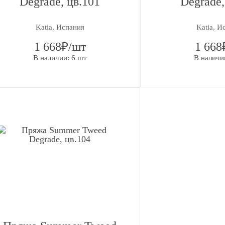
Degrade, цв.101
Degrade,
Прим
я
Tulip
Katia, Испания
Katia, И
1 668₽/шт
1 668
Гамма
В наличии: 6 шт
В наличи
Lykke
нг
Валяние/
Фелтинг