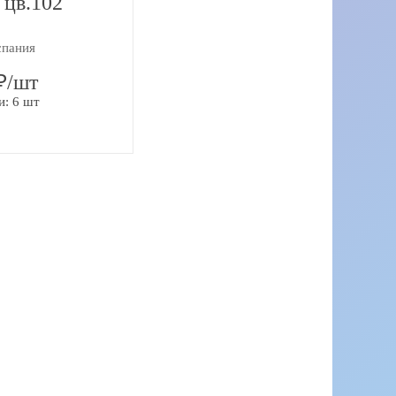
 цв.102
спания
₽/шт
и: 6 шт