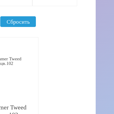
рналы от
hoppel
Сбросить
рналы от
ia
рналы от
na Grossa
рналы от
ngyarns
mer Tweed