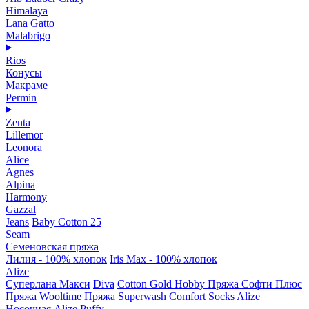
Himalaya
Lana Gatto
Malabrigo
Rios
Конусы
Макраме
Permin
Zenta
Lillemor
Leonora
Alice
Agnes
Alpina
Harmony
Gazzal
Jeans
Baby Cotton 25
Seam
Семеновская пряжа
Лилия - 100% хлопок
Iris Max - 100% хлопок
Alize
Суперлана Макси
Diva
Cotton Gold Hobby
Пряжа Софти Плюс
Пряжа Wooltime
Пряжа Superwash Comfort Socks
Alize
Носочная
Alize Puffy