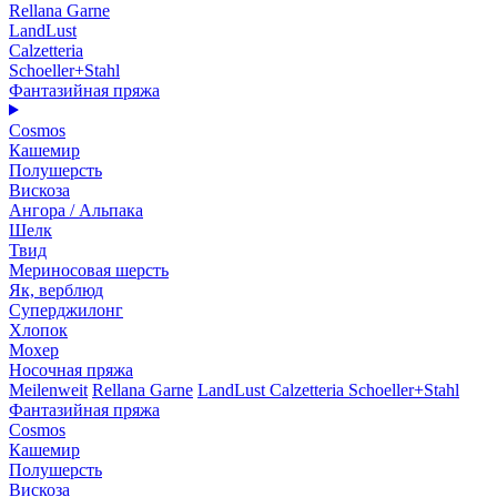
Rellana Garne
LandLust
Calzetteria
Schoeller+Stahl
Фантазийная пряжа
Cosmos
Кашемир
Полушерсть
Вискоза
Ангора / Альпака
Шелк
Твид
Мериносовая шерсть
Як, верблюд
Суперджилонг
Хлопок
Мохер
Носочная пряжа
Meilenweit
Rellana Garne
LandLust
Calzetteria
Schoeller+Stahl
Фантазийная пряжа
Cosmos
Кашемир
Полушерсть
Вискоза