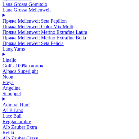
Lana Grossa Gomitolo
Lana Grossa Meilenweit
Пряжа Meilenweit Seta Papillon
Пряжа Meilenweit Color Mix Multi
Пряжа Meilenweit Merino Extrafine Laura
Пряжа Meilenweit Merino Extrafine Bella
Пряжа Meilenweit Seta Felicia
Lang Yarns
Linello
Golf - 100% хлопок
Alpaca Superlight
Neon
Freya
Angelina
Schoppel
Admiral Hanf
ALB Lino
Lace Ball
Reggae ombre
Alb Zauber Extra
Relikt
Alb Zauber Crazy