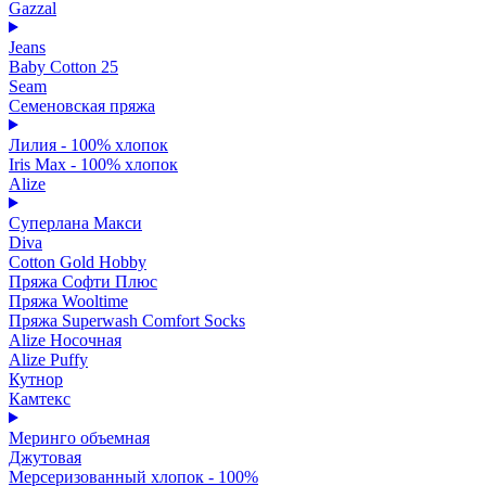
Gazzal
Jeans
Baby Cotton 25
Seam
Семеновская пряжа
Лилия - 100% хлопок
Iris Max - 100% хлопок
Alize
Суперлана Макси
Diva
Cotton Gold Hobby
Пряжа Софти Плюс
Пряжа Wooltime
Пряжа Superwash Comfort Socks
Alize Носочная
Alize Puffy
Кутнор
Камтекс
Меринго объемная
Джутовая
Мерсеризованный хлопок - 100%