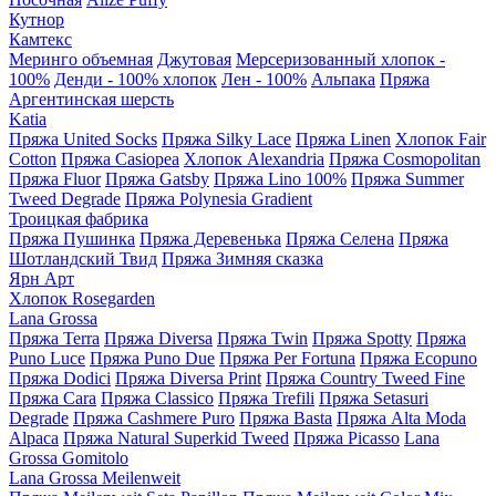
Кутнор
Камтекс
Меринго объемная
Джутовая
Мерсеризованный хлопок -
100%
Денди - 100% хлопок
Лен - 100%
Альпака
Пряжа
Аргентинская шерсть
Katia
Пряжа United Socks
Пряжа Silky Lace
Пряжа Linen
Хлопок Fair
Cotton
Пряжа Casiopea
Хлопок Alexandria
Пряжа Cosmopolitan
Пряжа Fluor
Пряжа Gatsby
Пряжа Lino 100%
Пряжа Summer
Tweed Degrade
Пряжа Polynesia Gradient
Троицкая фабрика
Пряжа Пушинка
Пряжа Деревенька
Пряжа Селена
Пряжа
Шотландский Твид
Пряжа Зимняя сказка
Ярн Арт
Хлопок Rosegarden
Lana Grossa
Пряжа Terra
Пряжа Diversa
Пряжа Twin
Пряжа Spotty
Пряжа
Puno Luce
Пряжа Puno Due
Пряжа Per Fortuna
Пряжа Ecopuno
Пряжа Dodici
Пряжа Diversa Print
Пряжа Country Tweed Fine
Пряжа Cara
Пряжа Classico
Пряжа Trefili
Пряжа Setasuri
Degrade
Пряжа Cashmere Puro
Пряжа Basta
Пряжа Alta Moda
Alpaca
Пряжа Natural Superkid Tweed
Пряжа Picasso
Lana
Grossa Gomitolo
Lana Grossa Meilenweit