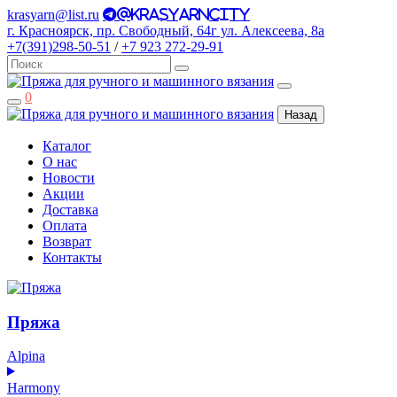
krasyarn@list.ru
@krasyarncity
г. Красноярск, пр. Свободный, 64г ул. Алексеева, 8а
+7(391)298-50-51
/
+7 923 272-29-91
0
Назад
Каталог
О нас
Новости
Акции
Доставка
Оплата
Возврат
Контакты
Пряжа
Alpina
Harmony