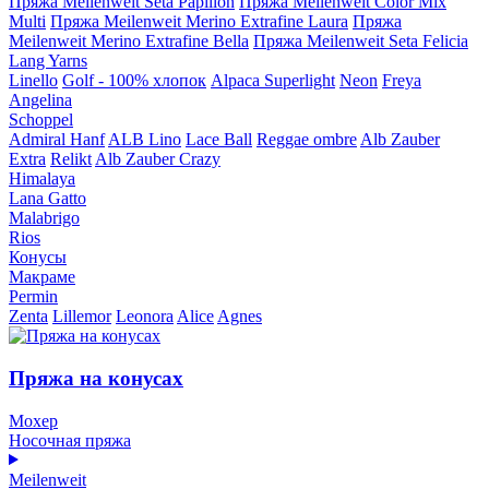
Пряжа Meilenweit Seta Papillon
Пряжа Meilenweit Color Mix
Multi
Пряжа Meilenweit Merino Extrafine Laura
Пряжа
Meilenweit Merino Extrafine Bella
Пряжа Meilenweit Seta Felicia
Lang Yarns
Linello
Golf - 100% хлопок
Alpaca Superlight
Neon
Freya
Angelina
Schoppel
Admiral Hanf
ALB Lino
Lace Ball
Reggae ombre
Alb Zauber
Extra
Relikt
Alb Zauber Crazy
Himalaya
Lana Gatto
Malabrigo
Rios
Конусы
Макраме
Permin
Zenta
Lillemor
Leonora
Alice
Agnes
Пряжа на конусах
Мохер
Носочная пряжа
Meilenweit