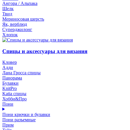
Ангора / Альпака
Шелк
Твид
Мериносовая шерсть
Як, верблюд
Суперджилонг
Хлопок
Спицы и аксессуары для вязания
Кловер
Адди
Лана Гросса спицы
Панорама
Булавки
KnitPro
Katia спицы
Хобби&Про
Пони
Пони крючки и булавки
Пони разъемные
Прим