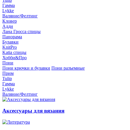
Tulip
Гамма
Lykke
Валяние/Фелтинг
Кловер
Адди
Лана Гросса спицы
Панорама
Булавки
KnitPro
Katia спицы
Хобби&Про
Пони
Пони крючки и булавки
Пони разъемные
Прим
Tulip
Гамма
Lykke
Валяние/Фелтинг
Аксессуары для вязания