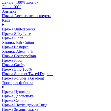
Денди - 100% хлопок
Лен - 100%
Альпака
Пряжа Аргентинская шерсть
Katia
Пряжа United Socks
Пряжа Silky Lace
Пряжа Linen
Хлопок Fair Cotton
Пряжа Casiopea
Хлопок Alexandria
Пряжа Cosmopolitan
Пряжа Fluor
Пряжа Gatsby
Пряжа Lino 100%
Пряжа Summer Tweed Degrade
Пряжа Polynesia Gradient
Троицкая фабрика
Пряжа Пушинка
Пряжа Деревенька
Пряжа Селена
Пряжа Шотландский Твид
Пряжа Зимняя сказка