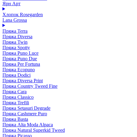
Ярн Арт
Хлопок Rosegarden
Lana Grossa
Пряжа Terra
Пряжа Diversa
Пряжа Twin
Пряжа Spotty
Пряжа Puno Luce
Пряжа Puno Due
Пряжа Per Fortuna
Пряжа Ecopuno
Пряжа Dodici
Пряжа Diversa Print
Пряжа Country Tweed Fine
Пряжа Cara
Пряжа Classico
Пряжа Trefili
Пряжа Setasuri Degrade
Пряжа Cashmere Puro
Пряжа Basta
Пряжа Alta Moda Alpaca
Пряжа Natural Superkid Tweed
Пряжа Picasso