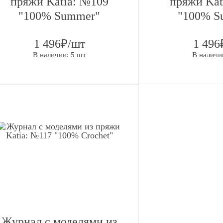
пряжи Katia: №109
пряжи Kat
Прим
"100% Summer"
"100% S
я
Tulip
1 496₽/шт
1 496
Гамма
В наличии: 5 шт
В наличи
Lykke
нг
Валяние/
Фелтинг
Журнал с моделями из