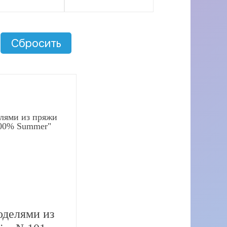
рналы от
hoppel
Сбросить
рналы от
ia
рналы от
na Grossa
рналы от
ngyarns
оделями из