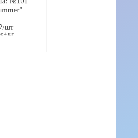
ia: №101
ummer"
₽/шт
и: 4 шт