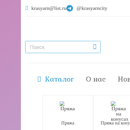
krasyarn@list.ru
@krasyarncity
Каталог
О нас
Но
Пряжа
Пряжа на кону