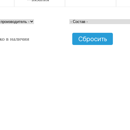
Кловер
Жу
Sc
Адди
Жу
Kat
Сбросить
Лана Гросса
ко в наличии
спицы
Жу
La
Панорама
Жу
Булавки
La
KnitPro
Katia спицы
Хобби&Про
Пони