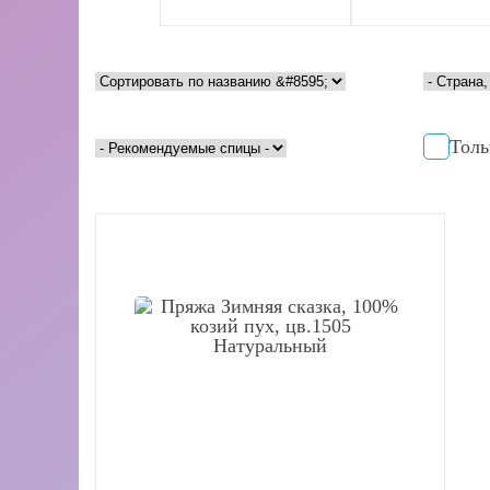
Alpina
Мохер
Gazzal
Носочная
пряжа
Seam
Толь
Фантазийная
пряжа
Семеновская
пряжа
Кашемир
Alize
Полушерсть
Кутнор
Вискоза
Камтекс
Ангора /
Альпака
Katia
Шелк
Троицкая
фабрика