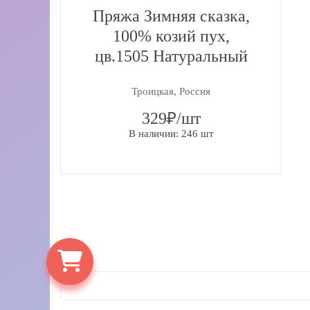
Твид
Пряжа Зимняя сказка,
Ярн Арт
Мериносова
100% козий пух,
шерсть
Lana Grossa
цв.1505 Натуральный
Як, верблюд
Lana Grossa
Троицкая, Россия
Meilenweit
Суперджило
329₽/шт
Lang Yarns
В наличии: 246 шт
Хлопок
Schoppel
Himalaya
Lana Gatto
Malabrigo
Конусы
Макраме