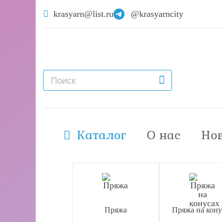
krasyarn@list.ru
@krasyarncity
Каталог
О нас
Но
Пряжа
Пряжа на кону