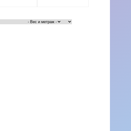
рналы от
hoppel
рналы от
ia
рналы от
na Grossa
рналы от
ngyarns